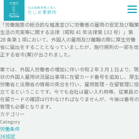
togg
nav
「労働施策の総合的な推進並びに労働者の雇用の安定及び職業
生活の充実等に関する法律（昭和 41 年法律第 132 号）」第
28 条第１項において、外国人の雇用及び離職の際に厚生労働
省に届出をすることとなっていましたが、施行規則の一部を改
正する省令(案)が出されました。
案では、外国人労働者の増加に伴い令和２年３月１日より、現
状の外国人雇用状況届出事項に在留カード番号を追加し、厚生
労働省と法務省の情報の突合を行い、雇用管理・在留管理に役
立てるということです。今でも会社は雇い入れ時等、従業員の
在留カードの確認は行わなければなりませんが、今後は番号の
管理も必要となります。
カテゴリー
Category
労働条件
36協定