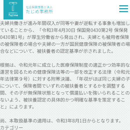
togg
nav
夫婦共働きが進み年間収入が同等や妻が逆転する事象も増加し
ていることから、「令和3年4月30日 保国発0430第2号 保保発
0430第1号」が厚生労働省から発出され、夫婦とも被用者保険
の被保険者の場合や夫婦の一方が国民健康保険の被保険者の場
合などについて、被扶養者の認定基準が示されました。
根拠は、令和元年に成立した医療保険制度の適正かつ効率的な
運営を図るための健康保険法等の一部を改正する法律（令和元
年法律第９号）に対する附帯決議、「年収がほぼ同じ夫婦の子
について、保険者間でいずれの被扶養者とするかを調整する
間、その子が無保険状態となって償還払いを強いられることの
ないよう、被扶養認定の具体的かつ明確な基準を策定するこ
と」によります。
尚、本取扱基準の適用は、令和3年8月1日からとなります。
カテゴリー