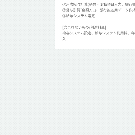
①月次給与計算(勤怠・変動項目入力、銀行
②賞与計算(金額入力、銀行振込用データ作成
③給与システム選定
[含まれないもの/別途料金]
給与システム設定、給与システム利用料、年
入