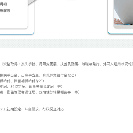
（資格取得・喪失手続、月額変更届、扶養異動届、離職票発行、外国人雇用状況報
傷病手当金、出産手当金、育児休業給付金など）
償給付、障害補償給付など）
更届、36協定届、裁量労働協定届 等）
者・衛生管理者選任届、定期健診結果報告書 等）
テム初期設定、年金請求、行政調査対応