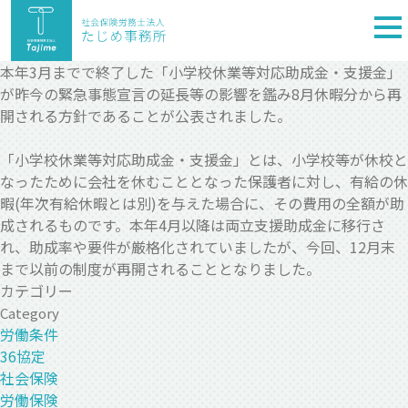
togg
nav
本年3月までで終了した「小学校休業等対応助成金・支援金」
が昨今の緊急事態宣言の延長等の影響を鑑み8月休暇分から再
開される方針であることが公表されました。
「小学校休業等対応助成金・支援金」とは、小学校等が休校と
なったために会社を休むこととなった保護者に対し、有給の休
暇(年次有給休暇とは別)を与えた場合に、その費用の全額が助
成されるものです。本年4月以降は両立支援助成金に移行さ
れ、助成率や要件が厳格化されていましたが、今回、12月末
まで以前の制度が再開されることとなりました。
カテゴリー
Category
労働条件
36協定
社会保険
労働保険