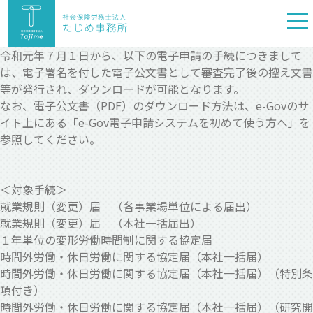
togg
nav
令和元年７月１日から、以下の電子申請の手続につきまして
は、電子署名を付した電子公文書として審査完了後の控え文書
等が発行され、ダウンロードが可能となります。
なお、電子公文書（PDF）のダウンロード方法は、e-Govのサ
イト上にある「e-Gov電子申請システムを初めて使う方へ」を
参照してください。
＜対象手続＞
就業規則（変更）届 （各事業場単位による届出）
就業規則（変更）届 （本社一括届出）
１年単位の変形労働時間制に関する協定届
時間外労働・休日労働に関する協定届（本社一括届）
時間外労働・休日労働に関する協定届（本社一括届）（特別条
項付き）
時間外労働・休日労働に関する協定届（本社一括届）（研究開