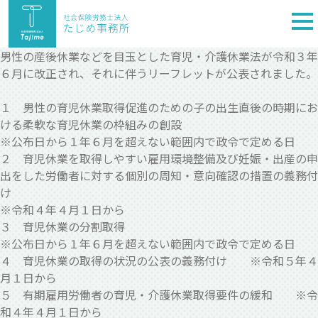
togg
nav
男性の産後休業などを目玉とした育児・介護休業法が令和３年
６月に改正され、それに伴うリーフレットが公表されました。
１ 男性の育児休業取得促進のための子の出生直後の時期にお
ける柔軟な育児休業の枠組みの創設
※公布日から１年６月を超えない範囲内で政令で定める日
２ 育児休業を取得しやすい雇用環境整備及び妊娠・出産の申
出をした労働者に対する個別の周知・意向確認の措置の義務付
け
※令和４年４月１日から
３ 育児休業の分割取得
※公布日から１年６月を超えない範囲内で政令で定める日
４ 育児休業の取得の状況の公表の義務付け ※令和５年４
月１日から
５ 有期雇用労働者の育児・介護休業取得要件の緩和 ※令
和４年４月１日から