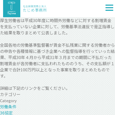
togg
nav
厚生労働省は平成30年度に時間外労働などに対する割増賃金
を支払っていない企業に対して、労働基準法違反で是正指導し
た結果を取りまとめて公表しました。
全国各地の労働基準監督署が賃金不払残業に関する労働者から
の申告や各種情報に基づき企業への監督指導を行っていった結
果、平成30年４月から平成31年３月までの期間に不払だった
割増賃金が各労働者に支払われたもののうち、その支払額が１
企業で合計100万円以上となった事案を取りまとめたもので
す。
詳細は下記のリンクをご覧ください。
カテゴリー
Category
労働条件
36協定