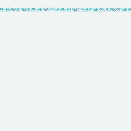
8C6%E5%B9%B412%E6%9C%882%E6%97%A5%E3%81%8B%E