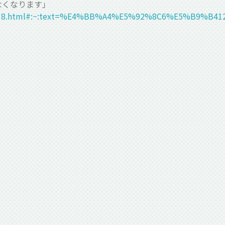
なくなります」
24/202410/1018.html#:~:text=%E4%BB%A4%E5%92%